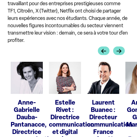
travaillant pour des entreprises prestigieuses comme
TF1, Citroën, X (Twitter), Netflix ont choisi de partager
leurs expériences avec nos étudiants. Chaque année, de
nouvelles figures incontournables du secteur viennent
transmettre leur vision : demain, ce sera à votre tour d’en
profiter.
Anne-
Estelle
Laurent
A
Gabrielle
Rivet :
Buanec :
Gon
Dauba-
Directrice
Directeur
G
Pantanacce,
communication
communication
Mar
Directrice
et digital
France