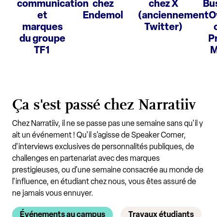
communication
chez
chez X
Bu
et
Endemol
(anciennement
O
marques
Twitter)
du groupe
P
TF1
M
Ça s'est passé chez Narratiiv
Chez Narratiiv, il ne se passe pas une semaine sans qu'il y
ait un événement ! Qu'il s'agisse de Speaker Corner,
d'interviews exclusives de personnalités publiques, de
challenges en partenariat avec des marques
prestigieuses, ou d'une semaine consacrée au monde de
l'influence, en étudiant chez nous, vous êtes assuré de
ne jamais vous ennuyer.
Événements au campus
Travaux étudiants