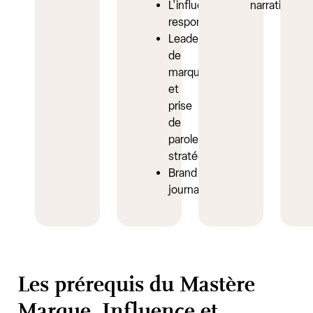
L'influence
narratifs
responsable
Leadership
de
marque
et
prise
de
parole
stratégique
Brand
journalism
Les prérequis du Mastère
Marque, Influence et