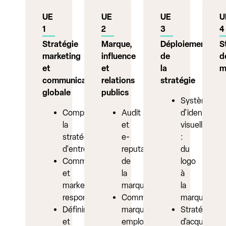
UE
UE
UE
U
1
2
3
4
Stratégie
Marque,
Déploiement
S
marketing
influence
de
d
et
et
la
m
communication
relations
stratégie
globale
publics
Système
Comprendre
Audit
d'identité
la
et
visuelle
stratégie
e-
:
d'entreprise
reputation
du
Communication
de
logo
et
la
à
marketing
marque
la
responsable
Communication
marque
Définir
marque
Stratégies
et
employeur
d'acquisition