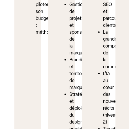
piloter
Gestion
SEO
son
de
et
budget
projet
parcours
:
et
clients
méthodologie
sponsoring
La
de
grande
la
compet’
marque
de
Branding
la
et
communicat
territoire
L’IA
de
au
marque
cœur
Stratégie
des
et
nouveaux
déploiement
récits
du
(niveau
design
2)
graphique
Transition