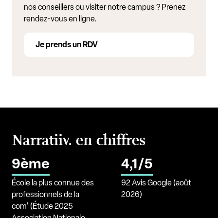
nos conseillers ou visiter notre campus ? Prenez
rendez-vous en ligne.
Je prends un RDV
Narratiiv. en chiffres
9ème
4,1/5
École la plus connue des
92 Avis Google (août
professionnels de la
2026)
com’ (Étude 2025
Association Nationale