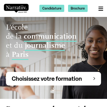
Candidature
Brochure
L'école
de la
communication
et du
journalisme
à
Paris
Choisissez votre formation