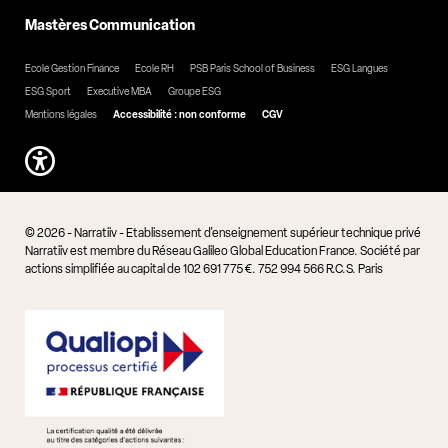
Mastères Communication
Ecole Gestion Finance
Ecole RH
PSB Paris School of Business
ESG Langues
ESG Sport
Executive MBA
Groupe ESG
Mentions légales
Accessibilité : non conforme
CGV
© 2026 - Narratiiv - Etablissement d'enseignement supérieur technique privé
Narratiiv est membre du Réseau Galileo Global Education France. Société par
actions simplifiée au capital de 102 691 775 €. 752 994 566 R.C.S. Paris