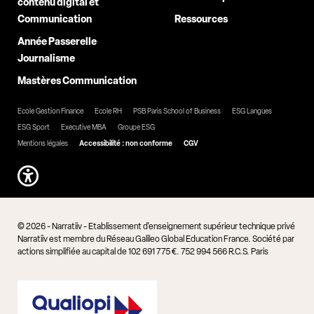
contenu digital et
Communication
Ressources
Année Passerelle
Journalisme
Mastères Communication
Ecole Gestion Finance
Ecole RH
PSB Paris School of Business
ESG Langues
ESG Sport
Executive MBA
Groupe ESG
Mentions légales
Accessibilité : non conforme
CGV
© 2026 - Narratiiv - Etablissement d'enseignement supérieur technique privé
Narratiiv est membre du Réseau Galileo Global Education France. Société par
actions simplifiée au capital de 102 691 775 €. 752 994 566 R.C.S. Paris