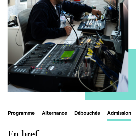
o
Programme
Alternance
Débouchés
Admission
En bref