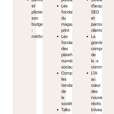
et
Les
d'acquisition
piloter
fondamentaux
SEO
son
du
et
budget
magazine
parcours
:
print
clients
méthodologie
Les
La
fondamentaux
grande
des
compet’
plateformes
de
numériques/réseaux
la
sociaux
communicat
Comprendre
L’IA
les
au
tendances
cœur
de
des
la
nouveaux
société
récits
Talks
(niveau