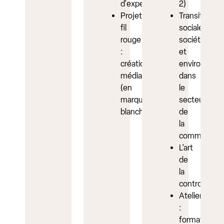
d'experts
2)
Projet
Transition
fil
sociale,
rouge
sociétale
:
et
création
environneme
média
dans
(en
le
marque
secteur
blanche)
de
la
communicat
L'art
de
la
controverse
Atelier
:
formats