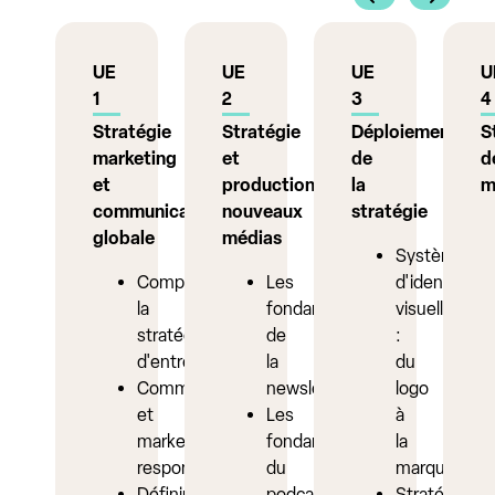
UE
UE
UE
U
1
2
3
4
Stratégie
Stratégie
Déploiement
S
marketing
et
de
d
et
production
la
m
communication
nouveaux
stratégie
globale
médias
Système
Comprendre
Les
d'identité
la
fondamentaux
visuelle
stratégie
de
:
d'entreprise
la
du
Communication
newsletter
logo
et
Les
à
marketing
fondamentaux
la
responsable
du
marque
Définir
podcast
Stratégies