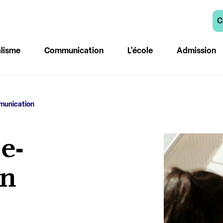
C
lisme
Communication
L'école
Admission
munication
e-
on