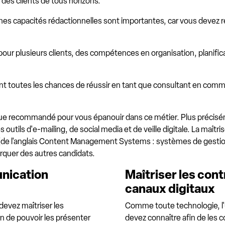
 des clients de tous horizons.
nes capacités rédactionnelles sont importantes, car vous devez r
ur plusieurs clients, des compétences en organisation, planifica
ont toutes les chances de réussir en tant que consultant en commu
s que recommandé pour vous épanouir dans ce métier. Plus préci
s outils d'e-mailing, de social media et de veille digitale. La ma
S (de l'anglais Content Management Systems : systèmes de gestio
rquer des autres candidats.
unication
Maîtriser les cont
canaux digitaux
devez maîtriser les
Comme toute technologie, l'
 de pouvoir les présenter
devez connaître afin de les c