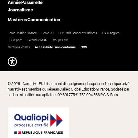
Année Passerelle
Journalisme
Mastères Communication
Ecole Gestion Finance
Ecole RH
PSB Paris School of Business
ESG Langues
ESG Sport
Executive MBA
Groupe ESG
Mentions légales
Accessibilité : non conforme
CGV
© 2026 - Narratiiv - Etablissement d'enseignement supérieur technique privé
Narratiiv est membre du Réseau Galileo Global Education France. Société par
actions simplifiée au capital de 102 691 775 €. 752 994 566 R.C.S. Paris