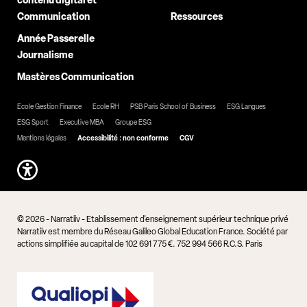
contenu digital et
Communication
Ressources
Année Passerelle
Journalisme
Mastères Communication
Ecole Gestion Finance
Ecole RH
PSB Paris School of Business
ESG Langues
ESG Sport
Executive MBA
Groupe ESG
Mentions légales
Accessibilité : non conforme
CGV
© 2026 - Narratiiv - Etablissement d'enseignement supérieur technique privé
Narratiiv est membre du Réseau Galileo Global Education France. Société par
actions simplifiée au capital de 102 691 775 €. 752 994 566 R.C.S. Paris