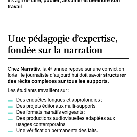
Il s’agit de
faire, publier, assumer et défendre son
travail
.
Une pédagogie d’expertise,
fondée sur la narration
Chez
Narratiiv
, la 4
ᵉ
année repose sur une conviction
forte :
le journaliste d’aujourd’hui doit savoir
structurer
des récits complexes sur tous les supports
.
Les étudiants travaillent sur :
Des enquêtes longues et approfondies
;
Des projets éditoriaux multi-supports
;
Des formats narratifs exigeants
;
Des productions
audiovisuelles
adaptées aux
usages contemporains
Une vérification permanente des faits
.