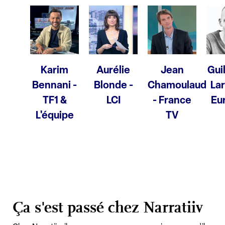
Karim
Aurélie
Jean
Gui
Bennani -
Blonde -
Chamoulaud
Lar
TF1 &
LCI
- France
Eu
L'équipe
TV
Ça s'est passé chez Narratiiv