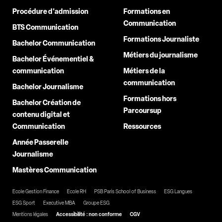
Procédure d'admission
Formations en
Communication
BTS Communication
Formations Journaliste
Bachelor Communication
Métiers du journalisme
Bachelor Événementiel &
communication
Métiers de la
communication
Bachelor Journalisme
Formations hors
Bachelor Création de
Parcoursup
contenu digital et
Communication
Ressources
Année Passerelle
Journalisme
Mastères Communication
Ecole Gestion Finance
Ecole RH
PSB Paris School of Business
ESG Langues
ESG Sport
Executive MBA
Groupe ESG
Mentions légales
Accessibilité : non conforme
CGV