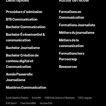
Liens rapides
Autour de l'école
Procédure d'admission
Formations en
Communication
BTS Communication
Formations Journaliste
Bachelor Communication
Métiers du journalisme
Bachelor Événementiel &
communication
Métiers de la
communication
Bachelor Journalisme
Formations hors
Bachelor Création de
Parcoursup
contenu digital et
Communication
Ressources
Année Passerelle
Journalisme
Mastères Communication
Ecole Gestion Finance
Ecole RH
PSB Paris School of Business
ESG Langues
ESG Sport
Executive MBA
Groupe ESG