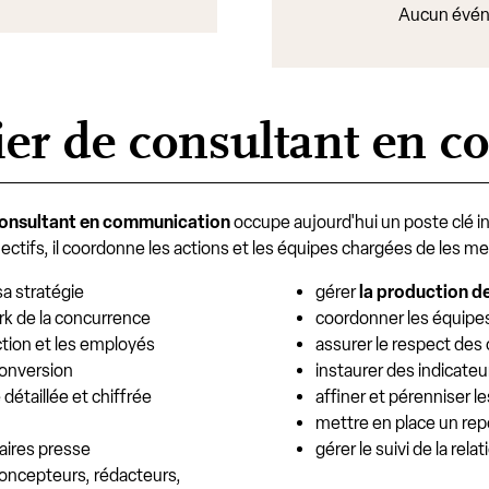
Aucun évén
tier de consultant en
onsultant en communication
occupe aujourd'hui un poste clé ind
ectifs, il coordonne les actions et les équipes chargées de les me
sa stratégie
gérer
la production d
k de la concurrence
coordonner les équipes,
ction et les employés
assurer le respect des 
 conversion
instaurer des indicate
détaillée et chiffrée
affiner et pérenniser l
mettre en place un repo
naires presse
gérer le suivi de la rela
(concepteurs, rédacteurs,