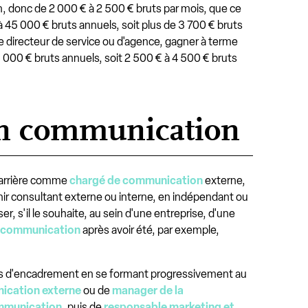
 donc de 2 000 € à 2 500 € bruts par mois, que ce
à 45 000 € bruts annuels, soit plus de 3 700 € bruts
me directeur de service ou d'agence, gagner à terme
5 000 € bruts annuels, soit 2 500 € à 4 500 € bruts
 en communication
 carrière comme
chargé de communication
externe,
nir consultant externe ou interne, en indépendant ou
r, s'il le souhaite, au sein d'une entreprise, d'une
e-communication
après avoir été, par exemple,
tes d'encadrement en se formant progressivement au
ication externe
ou de
manager de la
ommunication
, puis de
responsable marketing et