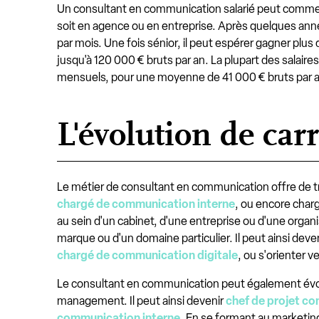
Un consultant en communication salarié peut commen
soit en agence ou en entreprise. Après quelques année
par mois. Une fois sénior, il peut espérer gagner plu
jusqu'à 120 000 € bruts par an. La plupart des salair
mensuels, pour une moyenne de 41 000 € bruts par an
L'évolution de ca
Le métier de consultant en communication offre de t
chargé de communication interne
, ou encore char
au sein d'un cabinet, d'une entreprise ou d'une organis
marque ou d'un domaine particulier. Il peut ainsi d
chargé de communication digitale
, ou s'orienter v
Le consultant en communication peut également évol
management. Il peut ainsi devenir
chef de projet c
communication interne
. En se formant au marketin