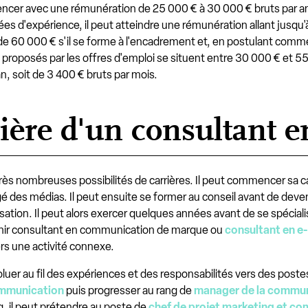
cer avec une rémunération de 25 000 € à 30 000 € bruts par an,
s d'expérience, il peut atteindre une rémunération allant jusqu'
s de 60 000 € s'il se forme à l'encadrement et, en postulant com
es proposés par les offres d'emploi se situent entre 30 000 € et 5
, soit de 3 400 € bruts par mois.
rrière d'un consultant
rès nombreuses possibilités de carrières. Il peut commencer sa
gé des médias. Il peut ensuite se former au conseil avant de deve
ation. Il peut alors exercer quelques années avant de se spécialise
evenir consultant en communication de marque ou
consultant en 
ers une activité connexe.
uer au fil des expériences et des responsabilités vers des pos
ommunication
puis progresser au rang de
manager de la commun
g, il peut prétendre au poste de
chef de projet marketing et c