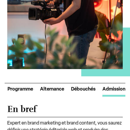
o
Programme
Alternance
Débouchés
Admission
En bref
Expert en brand marketing et brand content, vous saurez
définir une stratégie éditoriale web et produire des