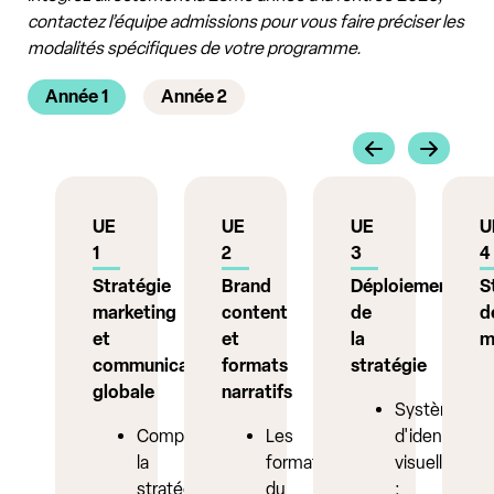
contactez l’équipe admissions pour vous faire préciser les
modalités spécifiques de votre programme.
Année 1
Année 2
UE
UE
UE
U
1
2
3
4
Stratégie
Brand
Déploiement
S
marketing
content
de
d
et
et
la
m
communication
formats
stratégie
globale
narratifs
Système
Comprendre
Les
d'identité
la
formats
visuelle
stratégie
du
: