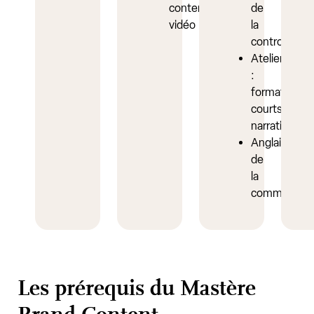
content
de
vidéo
la
controverse
Atelier
:
formats
courts
narratifs
Anglais
de
la
communicat
Les prérequis du Mastère