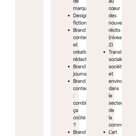
de
au
marque
cœur
Design
des
fiction
nouveaux
Brand
récits
content
(niveau
et
2)
créativité
Transition
rédactionnelle
sociale,
Brand
sociétale
journalism
et
Brand
environneme
content
dans
:
le
combien
secteur
ça
de
coûte
la
?
communicat
Brand
L'art