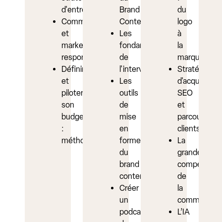
d'entreprise
Brand
du
Communication
Content
logo
et
Les
à
marketing
fondamentaux
la
responsable
de
marque
Définir
l'interview
Stratégies
et
Les
d'acquisition
piloter
outils
SEO
son
de
et
budget
mise
parcours
:
en
clients
méthodologie
forme
La
du
grande
brand
compet’
content
de
Créer
la
un
communicat
podcast
L’IA