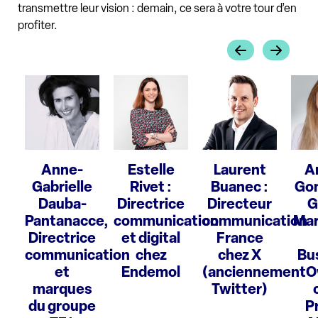
transmettre leur vision : demain, ce sera à votre tour d’en
profiter.
Anne-
Estelle
Laurent
A
Gabrielle
Rivet :
Buanec :
Gon
Dauba-
Directrice
Directeur
G
Pantanacce,
communication
communication
Mar
Directrice
et digital
France
communication
chez
chez X
Bu
et
Endemol
(anciennement
O
marques
Twitter)
du groupe
P