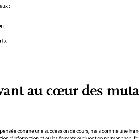
taux :
n ;
rts.
vant au cœur des muta
pas pensée comme une succession de cours, mais comme une imme
roduction d’information et où les formats évoluent en permanence, fo