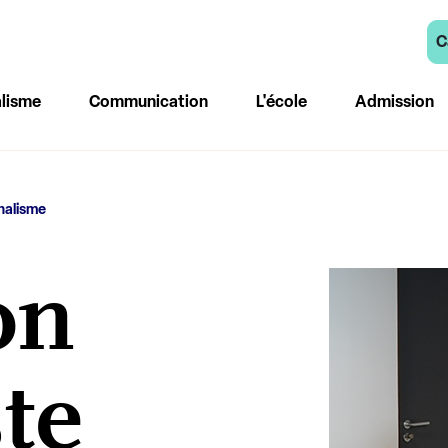
C
lisme
Communication
L'école
Admission
nalisme
on
ste