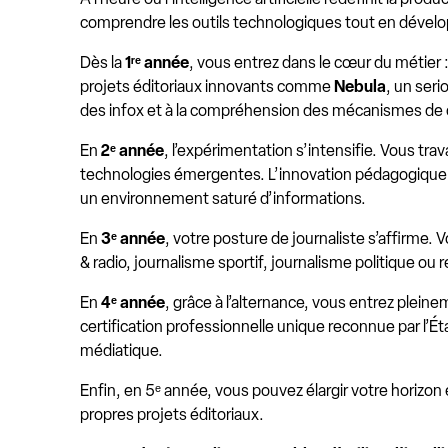
comprendre les outils technologiques tout en développ
Dès la
1ʳᵉ année
, vous entrez dans le cœur du métier :
projets éditoriaux innovants comme
Nebula
, un ser
des infox et à la compréhension des mécanismes de dé
En
2ᵉ année
, l’expérimentation s’intensifie. Vous tra
technologies émergentes. L’innovation pédagogique repo
un environnement saturé d’informations.
En
3ᵉ année
, votre posture de journaliste s’affirme.
& radio, journalisme sportif, journalisme politique o
En
4ᵉ année
, grâce à l’alternance, vous entrez plei
certification professionnelle unique reconnue par l’
médiatique.
Enfin, en 5ᵉ année, vous pouvez élargir votre horizo
propres projets éditoriaux.