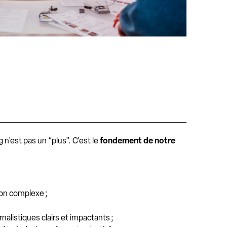
ng n’est pas un “plus”. C’est le
fondement de notre
:
ion complexe ;
rnalistiques clairs et impactants ;