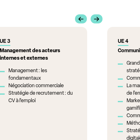
UE 3
UE 4
Management des acteurs
Communic
internes et externes
Grand 
Management : les
strat
fondamentaux
Commu
Négociation commerciale
La mar
Stratégie de recrutement : du
de l’e
CV à l’emploi
Marke
gamif
Commu
Métho
Strat
digita