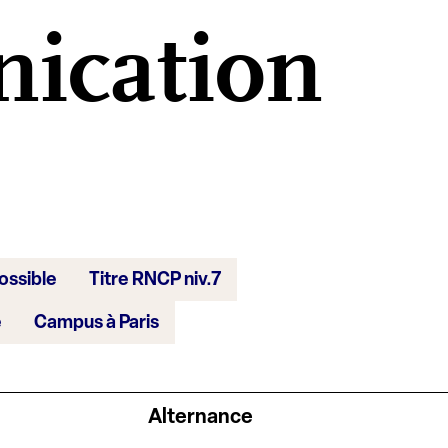
ication
ossible
Titre RNCP niv.7
e
Campus à Paris
Alternance