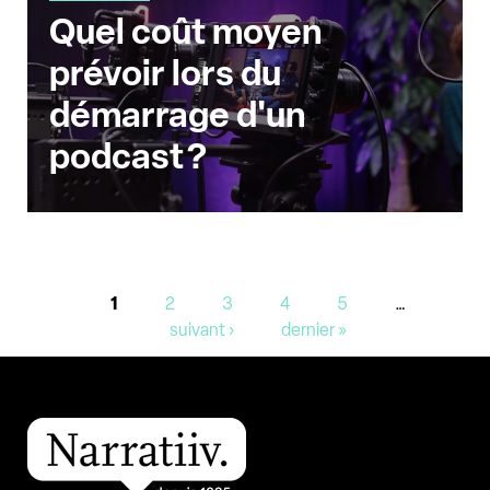
Quel coût moyen
prévoir lors du
démarrage d'un
podcast ?
Pages
1
2
3
4
5
…
suivant ›
dernier »