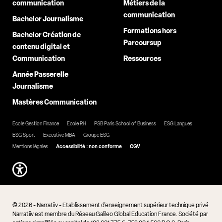
communication
Métiers de la
communication
Bachelor Journalisme
Formations hors
Bachelor Création de
Parcoursup
contenu digital et
Communication
Ressources
Année Passerelle
Journalisme
Mastères Communication
Ecole Gestion Finance
Ecole RH
PSB Paris School of Business
ESG Langues
ESG Sport
Executive MBA
Groupe ESG
Mentions légales
Accessibilité : non conforme
CGV
© 2026 - Narratiiv - Etablissement d'enseignement supérieur technique privé
Narratiiv est membre du Réseau Galileo Global Education France. Société par