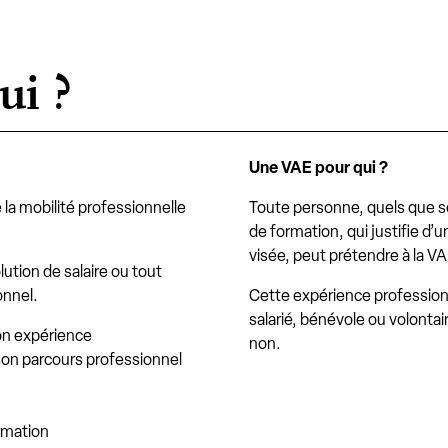
ui ?
Une VAE pour qui ?
e la mobilité professionnelle
Toute personne, quels que so
de formation, qui justifie d’u
visée, peut prétendre à la VA
ution de salaire ou tout
onnel.
Cette expérience professionn
salarié, bénévole ou volontai
son expérience
non.
son parcours professionnel
rmation