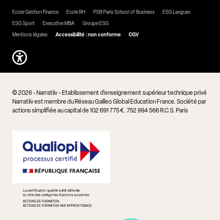
Ecole Gestion Finance
Ecole RH
PSB Paris School of Business
ESG Langues
ESG Sport
Executive MBA
Groupe ESG
Mentions légales
Accessibilité : non conforme
CGV
© 2026 - Narratiiv - Etablissement d'enseignement supérieur technique privé
Narratiiv est membre du Réseau Galileo Global Education France. Société par
actions simplifiée au capital de 102 691 775 €. 752 994 566 R.C.S. Paris