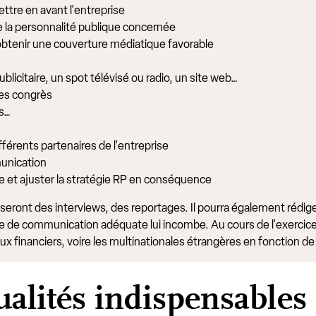
ttre en avant l'entreprise
de la personnalité publique concernée
 obtenir une couverture médiatique favorable
licitaire, un spot télévisé ou radio, un site web…
es congrès
ls…
fférents partenaires de l'entreprise
munication
ce et ajuster la stratégie RP en conséquence
éaliseront des interviews, des reportages. Il pourra également ré
gie de communication adéquate lui incombe. Au cours de l'exercice 
financiers, voire les multinationales étrangères en fonction de la ta
alités indispensables