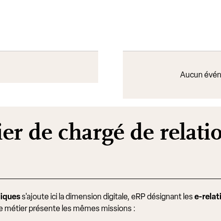
s
Aucun évén
ier de chargé de relati
liques
s'ajoute ici la dimension digitale, eRP désignant les
e-relat
 le métier présente les mêmes missions :