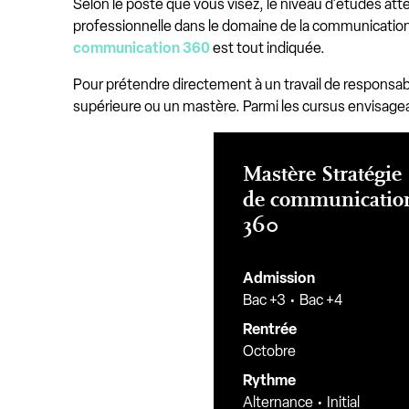
Selon le poste que vous visez, le niveau d'études att
professionnelle dans le domaine de la communication 
communication 360
est tout indiquée.
Pour prétendre directement à un travail de responsable
supérieure ou un mastère. Parmi les cursus envisage
Mastère Stratégie
de communicatio
360
Admission
Bac +3
Bac +4
Rentrée
Octobre
Rythme
Alternance
Initial