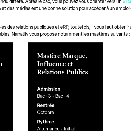
endu diffère. Après le bac, vous pouvez vous orienter vers un
BTS
et des médias est une bonne solution pour accéder à un emploi d'
s des relations publiques et eRP, toutefois, il vous faut obtenir
ables, Narratiiv vous propose notamment les mastères suivants :
Mastère Marque,
n
Influence et
Relations Publics
Admission
Bac +3
Bac +4
Rentrée
Octobre
Rythme
Alternance
Initial