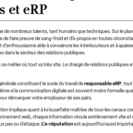
s et eRP
e de nombreux talents, tant humains que techniques. Sur le plan 
 de faire preuve de sang-froid et d'à-propos en toutes circonstanc
 d'enthousiasme aide à convaincre les interlocuteurs et à apaiser
es dans le secteur des relations publiques.
s ce métier où tout va très vite. Le chargé de relations publiques
nérale constituent le socle du travail de
responsable eRP
, tou
ême si la communication digitale est souvent moins formelle que s
pour démarquer votre employeur de ses pairs.
on implique quant à lui la parfaite maîtrise de tous les canaux con
ronnement web, chaque information circule extrêmement vite et r
x pas ou d'attaque.
L'e-réputation
est aujourd'hui aussi importan