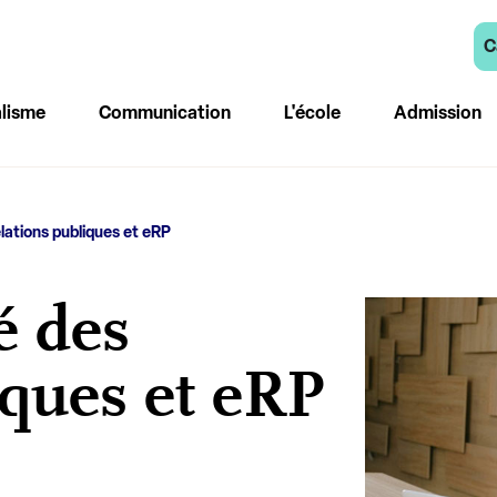
C
lisme
Communication
L'école
Admission
lations publiques et eRP
é des
iques et eRP