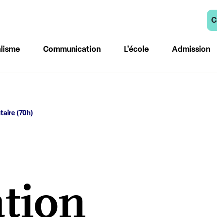
C
lisme
Communication
L'école
Admission
aire (70h)
ation