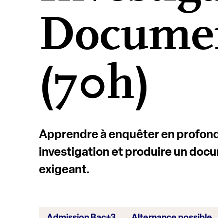
Documen
(70h)
Apprendre à enquêter en profond
investigation et produire un docu
exigeant.
Admission Bac+3
Alternance possible