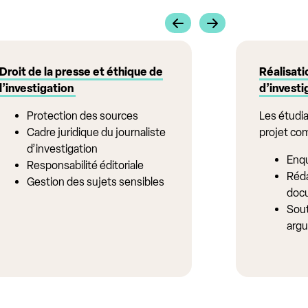
Droit de la presse et éthique de
Réalisati
l’investigation
d’investi
Protection des sources
Les étudi
Cadre juridique du journaliste
projet co
d’investigation
Enq
Responsabilité éditoriale
Réda
Gestion des sujets sensibles
doc
Sout
arg