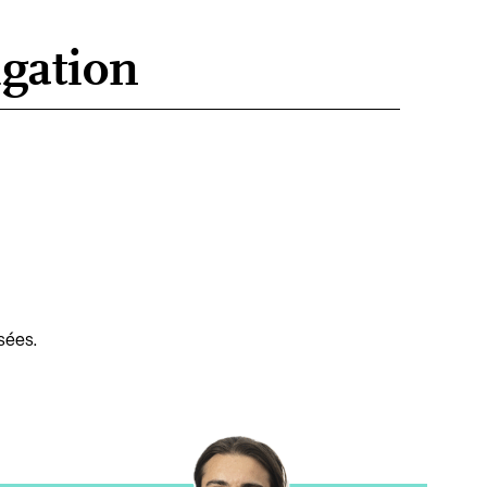
igation
isées.