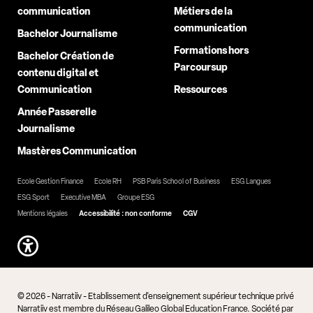
communication
Métiers de la
communication
Bachelor Journalisme
Formations hors
Bachelor Création de
Parcoursup
contenu digital et
Communication
Ressources
Année Passerelle
Journalisme
Mastères Communication
Ecole Gestion Finance
Ecole RH
PSB Paris School of Business
ESG Langues
ESG Sport
Executive MBA
Groupe ESG
Mentions légales
Accessibilité : non conforme
CGV
© 2026 - Narratiiv - Etablissement d'enseignement supérieur technique privé
Narratiiv est membre du Réseau Galileo Global Education France. Société par