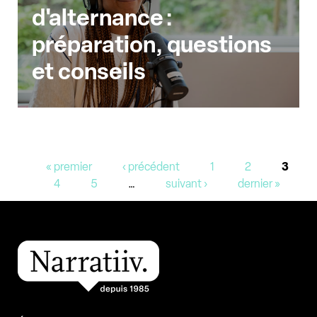
d'alternance :
préparation, questions
et conseils
Pages
« premier
‹ précédent
1
2
3
4
5
…
suivant ›
dernier »