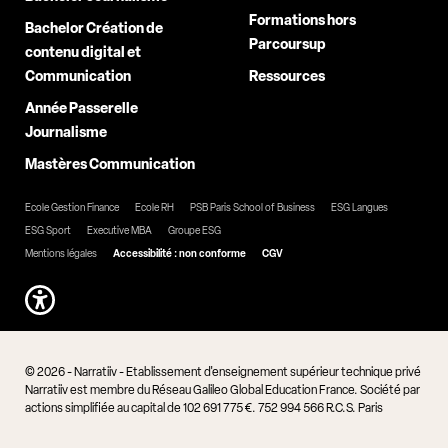
Formations hors
Bachelor Création de
Parcoursup
contenu digital et
Communication
Ressources
Année Passerelle
Journalisme
Mastères Communication
Ecole Gestion Finance
Ecole RH
PSB Paris School of Business
ESG Langues
ESG Sport
Executive MBA
Groupe ESG
Mentions légales
Accessibilité : non conforme
CGV
© 2026 - Narratiiv - Etablissement d'enseignement supérieur technique privé
Narratiiv est membre du Réseau Galileo Global Education France. Société par
actions simplifiée au capital de 102 691 775 €. 752 994 566 R.C.S. Paris