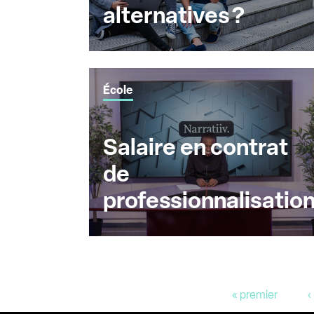
alternatives ?
École
Salaire en contrat
de
professionnalisatio
Pages
« premier
‹