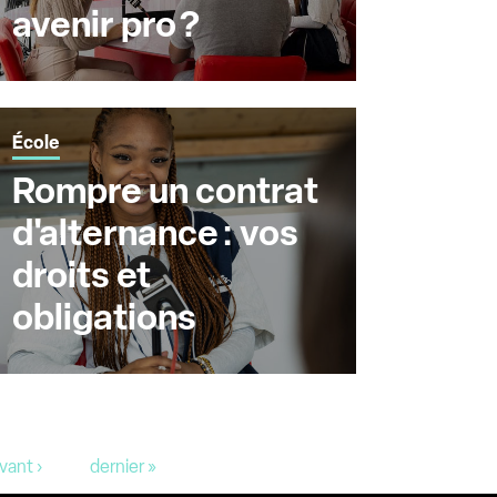
avenir pro ?
École
Rompre un contrat
d'alternance : vos
droits et
obligations
vant ›
dernier »