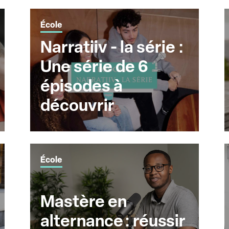
École
Narratiiv - la série :
Une série de 6
épisodes à
découvrir
École
Mastère en
alternance : réussir