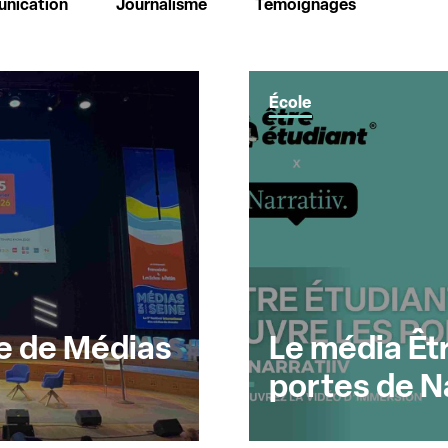
nication
Journalisme
Témoignages
École
re de Médias
Le média Êtr
portes de Na