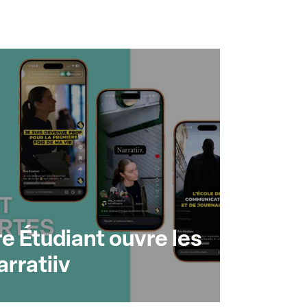
e Étudiant ouvre les
rratiiv