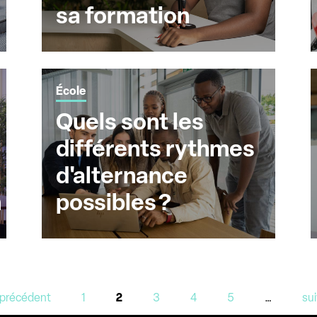
sa formation
École
Quels sont les
différents rythmes
d'alternance
n
possibles ?
 précédent
1
2
3
4
5
…
sui