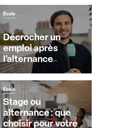
École
Décrocher un
emploi après
l'alternance
École
Stage ou
alternance : que
choisir pour votre