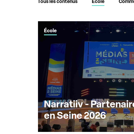
Tous les contenus
Ecole
Commu
École
Narratiiv - Partenai
en Seine 2026