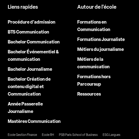
Liens rapides
Autour de l'école
Procédure d'admission
Formations en
Communication
BTS Communication
Formations Journaliste
Bachelor Communication
Métiers du journalisme
Bachelor Événementiel &
communication
Métiers de la
communication
Bachelor Journalisme
Formations hors
Bachelor Création de
Parcoursup
contenu digital et
Communication
Ressources
Année Passerelle
Journalisme
Mastères Communication
Ecole Gestion Finance
Ecole RH
PSB Paris School of Business
ESG Langues