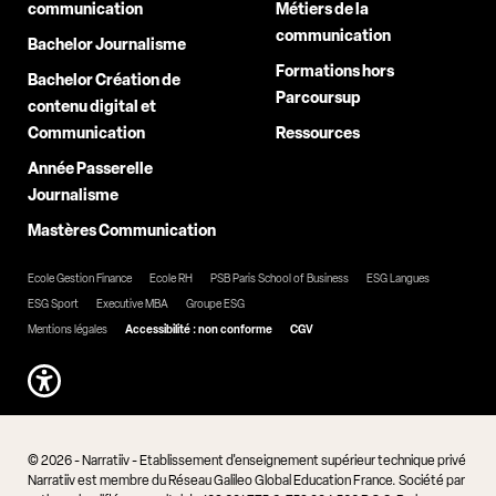
communication
Métiers de la
communication
Bachelor Journalisme
Formations hors
Bachelor Création de
Parcoursup
contenu digital et
Communication
Ressources
Année Passerelle
Journalisme
Mastères Communication
Ecole Gestion Finance
Ecole RH
PSB Paris School of Business
ESG Langues
ESG Sport
Executive MBA
Groupe ESG
Mentions légales
Accessibilité : non conforme
CGV
© 2026 - Narratiiv - Etablissement d'enseignement supérieur technique privé
Narratiiv est membre du Réseau Galileo Global Education France. Société par