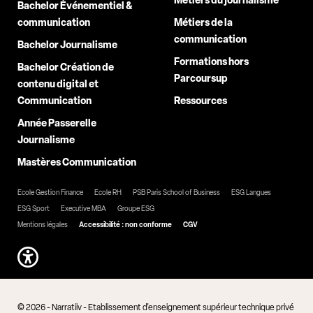
Métiers du journalisme
Bachelor Événementiel &
communication
Métiers de la
communication
Bachelor Journalisme
Formations hors
Bachelor Création de
Parcoursup
contenu digital et
Communication
Ressources
Année Passerelle
Journalisme
Mastères Communication
Ecole Gestion Finance
Ecole RH
PSB Paris School of Business
ESG Langues
ESG Sport
Executive MBA
Groupe ESG
Mentions légales
Accessibilité : non conforme
CGV
© 2026 - Narratiiv - Etablissement d'enseignement supérieur technique privé