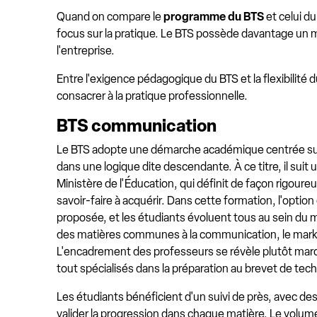
Quand on compare le
programme du BTS
et celui d
focus sur la pratique. Le BTS possède davantage un m
l'entreprise.
Entre l'exigence pédagogique du BTS et la flexibilité 
consacrer à la pratique professionnelle.
BTS communication
Le BTS adopte une démarche académique centrée sur
dans une logique dite descendante. À ce titre, il suit un
Ministère de l'Éducation, qui définit de façon rigoure
savoir-faire à acquérir. Dans cette formation, l'option
proposée, et les étudiants évoluent tous au sein d
des matières communes à la communication, le market
L'encadrement des professeurs se révèle plutôt marq
tout spécialisés dans la préparation au brevet de tec
Les étudiants bénéficient d'un suivi de près, avec de
valider la progression dans chaque matière. Le volum