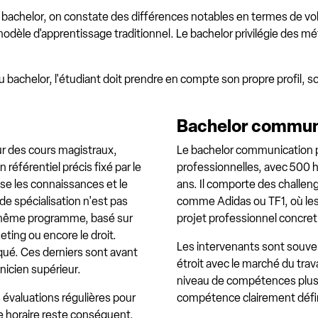
u bachelor, on constate des différences notables en termes de v
odèle d'apprentissage traditionnel. Le bachelor privilégie des m
du bachelor, l'étudiant doit prendre en compte son propre profil, s
Bachelor commun
 des cours magistraux,
Le bachelor communication 
 référentiel précis fixé par le
professionnelles, avec 500 h
use les connaissances et le
ans. Il comporte des challen
 de spécialisation n'est pas
comme Adidas ou TF1, où les
u même programme, basé sur
projet professionnel concret
ing ou encore le droit.
Les intervenants sont souvent
ué. Ces derniers sont avant
étroit avec le marché du trav
hnicien supérieur.
niveau de compétences plus é
s évaluations régulières pour
compétence clairement défini
e horaire reste conséquent,