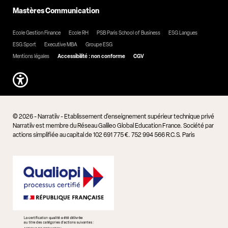
Mastères Communication
Ecole Gestion Finance
Ecole RH
PSB Paris School of Business
ESG Langues
ESG Sport
Executive MBA
Groupe ESG
Mentions légales
Accessibilité : non conforme
CGV
© 2026 - Narratiiv - Etablissement d'enseignement supérieur technique privé
Narratiiv est membre du Réseau Galileo Global Education France. Société par
actions simplifiée au capital de 102 691 775 €. 752 994 566 R.C.S. Paris