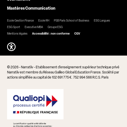
Mastères Communication
Ecole Gestion Finance
Ecole RH
PSB Paris School of Business
ESG Langues
ESG Sport
Executive MBA
Groupe ESG
Mentions légales
Accessibilité : non conforme
CGV
© 2026 - Narratiiv - Etablissement d'enseignement supérieur technique privé
Narratiiv est membre du Réseau Galileo Global Education France. Société par
actions simplifiée au capital de 102 691 775 €. 752 994 566 R.C.S. Paris