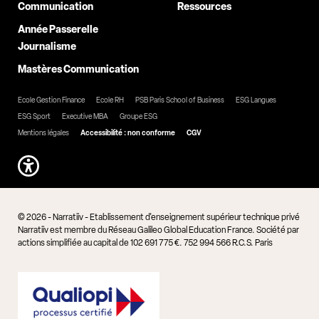
Communication
Ressources
Année Passerelle
Journalisme
Mastères Communication
Ecole Gestion Finance
Ecole RH
PSB Paris School of Business
ESG Langues
ESG Sport
Executive MBA
Groupe ESG
Mentions légales
Accessibilité : non conforme
CGV
© 2026 - Narratiiv - Etablissement d'enseignement supérieur technique privé
Narratiiv est membre du Réseau Galileo Global Education France. Société par
actions simplifiée au capital de 102 691 775 €. 752 994 566 R.C.S. Paris