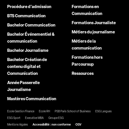
Procédure d'admission
Formations en
Communication
BTS Communication
Formations Journaliste
Bachelor Communication
Métiers du journalisme
Bachelor Événementiel &
communication
Métiers de la
communication
Bachelor Journalisme
Formations hors
Bachelor Création de
Parcoursup
contenu digital et
Communication
Ressources
Année Passerelle
Journalisme
Mastères Communication
Ecole Gestion Finance
Ecole RH
PSB Paris School of Business
ESG Langues
ESG Sport
Executive MBA
Groupe ESG
Mentions légales
Accessibilité : non conforme
CGV