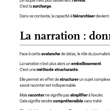
Le risque n’est plus seulement
l’erreur
.
C’est la
surcharge
.
Dans ce contexte, la capacité à
hiérarchiser
devient
La narration : don
Face à cette
avalanche
de datas, le rôle du journaliste
La narration n’est plus alors un
embellissement
.
C’est une
méthode structurante
.
Elle permet en effet de
structurer
un sujet complex
savoir raconter est indispensable.
Mais
raconter
ne signifie pas
simplifier
à l’excès.
Cela signifie rendre
compréhensible
sans trahir.