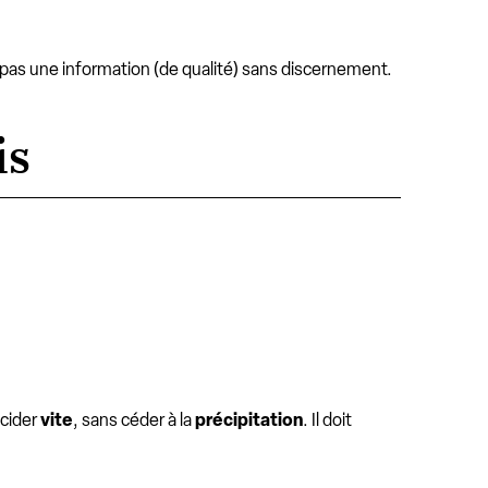
pas une information (de qualité) sans discernement.
is
décider
vite
, sans céder à la
précipitation
. Il doit