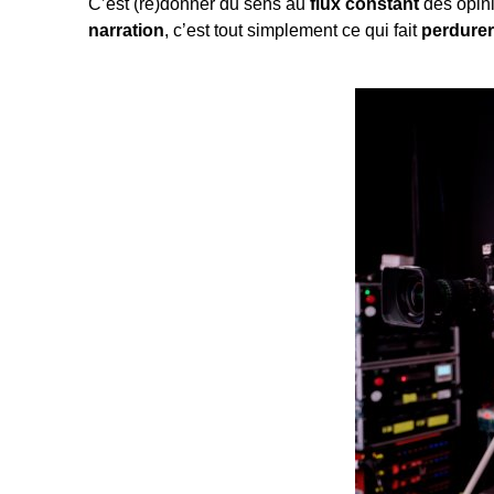
C’est (re)donner du sens au
flux constant
des opini
narration
, c’est tout simplement ce qui fait
perdurer