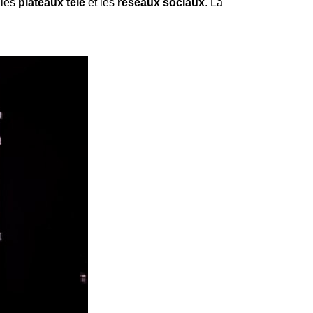
 les
plateaux télé
et les
réseaux sociaux
. La