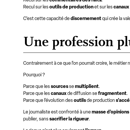
Recul sur les
outils
de production
et sur les
canaux 
C’est cette capacité de
discernement
qui crée la va
Une profession pl
Contrairement à ce que l’on pourrait croire, le métier 
Pourquoi ?
Parce que les
sources
se
multiplient
.
Parce que les
canaux
de diffusion se
fragmentent
.
Parce que l’évolution des
outils
de production
s’accé
Le journaliste est confronté à une
masse d’opinions
publier, sans
sacrifier la rigueur
.