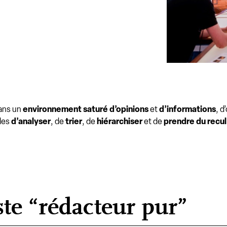
dans un
environnement saturé d’opinions
et
d’informations
, d
les
d’analyser
, de
trier
, de
hiérarchiser
et de
prendre du recul
ste “rédacteur pur”