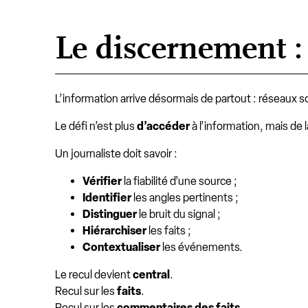
Le discernement : 
L’information arrive désormais de partout : réseaux 
Le défi n’est plus
d’accéder
à l’information, mais de 
Un journaliste doit savoir :
Vérifier
la fiabilité d’une source ;
Identifier
les angles pertinents ;
Distinguer
le bruit du signal ;
Hiérarchiser
les faits ;
Contextualiser
les événements.
Le recul devient
central
.
Recul sur les
faits
.
Recul sur les
commentaires des faits.