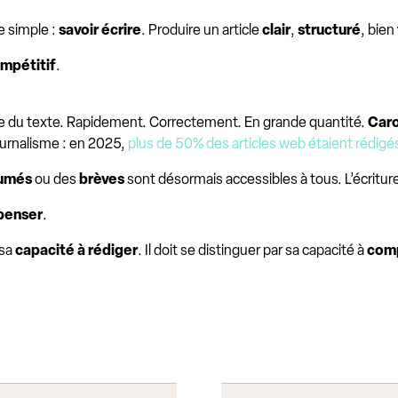
e simple :
savoir écrire
. Produire un article
clair
,
structuré
, bien
mpétitif
.
re du texte. Rapidement. Correctement. En grande quantité.
Caro
ournalisme : en 2025,
plus de 50% des articles web étaient rédigés 
umés
ou des
brèves
sont désormais accessibles à tous. L’écriture
 penser
.
 sa
capacité à rédiger
. Il doit se distinguer par sa capacité à
com
s