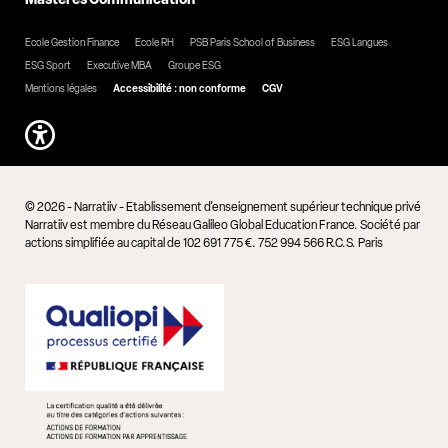
Ecole Gestion Finance
Ecole RH
PSB Paris School of Business
ESG Langues
ESG Sport
Executive MBA
Groupe ESG
Mentions légales
Accessibilité : non conforme
CGV
© 2026 - Narratiiv - Etablissement d'enseignement supérieur technique privé
Narratiiv est membre du Réseau Galileo Global Education France. Société par
actions simplifiée au capital de 102 691 775 €. 752 994 566 R.C.S. Paris