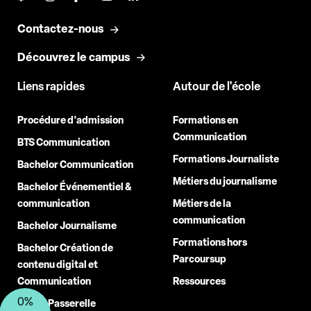
Contactez-nous
Découvrez le campus
Liens rapides
Autour de l'école
Procédure d'admission
Formations en
Communication
BTS Communication
Formations Journaliste
Bachelor Communication
Métiers du journalisme
Bachelor Événementiel &
communication
Métiers de la
communication
Bachelor Journalisme
Formations hors
Bachelor Création de
Parcoursup
contenu digital et
Communication
Ressources
0%
Année Passerelle