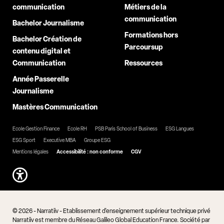
communication
Métiers de la
communication
Bachelor Journalisme
Formations hors
Bachelor Création de
Parcoursup
contenu digital et
Communication
Ressources
Année Passerelle
Journalisme
Mastères Communication
Ecole Gestion Finance
Ecole RH
PSB Paris School of Business
ESG Langues
ESG Sport
Executive MBA
Groupe ESG
Mentions légales
Accessibilité : non conforme
CGV
© 2026 - Narratiiv - Etablissement d'enseignement supérieur technique privé
Narratiiv est membre du Réseau Galileo Global Education France. Société par