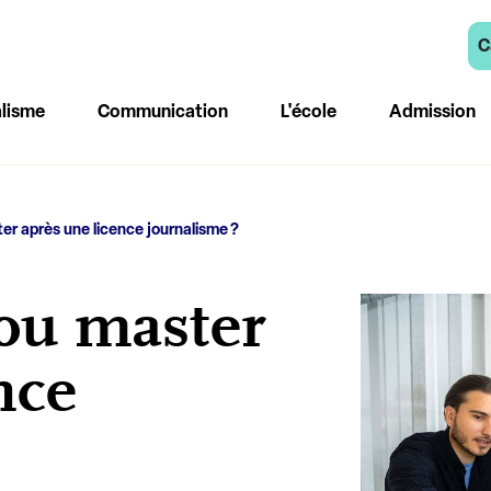
C
lisme
Communication
L'école
Admission
r après une licence journalisme ?
ou master
nce