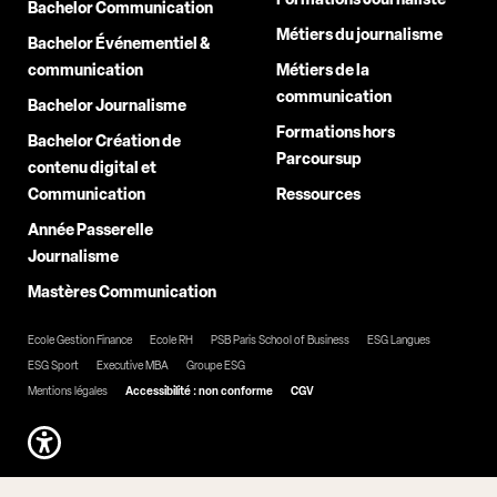
Bachelor Communication
Métiers du journalisme
Bachelor Événementiel &
communication
Métiers de la
communication
Bachelor Journalisme
Formations hors
Bachelor Création de
Parcoursup
contenu digital et
Communication
Ressources
Année Passerelle
Journalisme
Mastères Communication
Ecole Gestion Finance
Ecole RH
PSB Paris School of Business
ESG Langues
ESG Sport
Executive MBA
Groupe ESG
Mentions légales
Accessibilité : non conforme
CGV