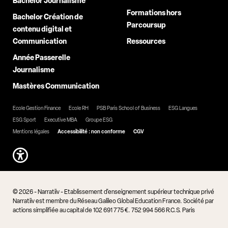
Bachelor Journalisme
Formations hors
Bachelor Création de
Parcoursup
contenu digital et
Communication
Ressources
Année Passerelle
Journalisme
Mastères Communication
Ecole Gestion Finance
Ecole RH
PSB Paris School of Business
ESG Langues
ESG Sport
Executive MBA
Groupe ESG
Mentions légales
Accessibilité : non conforme
CGV
© 2026 - Narratiiv - Etablissement d'enseignement supérieur technique privé
Narratiiv est membre du Réseau Galileo Global Education France. Société par
actions simplifiée au capital de 102 691 775 €. 752 994 566 R.C.S. Paris