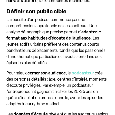
narratifs
plutôt qu'aux contraintes techniques.
Définir son public cible
La réussite d'un podcast commence par une
compréhension approfondie de ses auditeurs. Une
analyse démographique précise permet d'
adapter le
format aux habitudes d'écoute de l'audience
. Les
jeunes actifs urbains préfèrent des contenus courts
pendant leurs déplacements, tandis que les passionnés
d'une thématique particulière s'investissent dans des
épisodes plus détaillés.
Pour mieux
cerner son audience
, le
podcasteur
crée
des personas détaillés : âge, centres d'intérêt, moments
d'écoute privilégiés. Par exemple, un podcast sur
l'entrepreneuriat gagnerait à cibler les 25-35 ans en
quête d'inspiration professionnelle, avec des épisodes
adaptés à leur rythme matinal.
Les
données d'écoute
révèlent que les auditeurs seniors