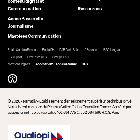
contenu digital et
Communication
Ressources
Année Passerelle
Journalisme
Mastères Communication
Ecole Gestion Finance
Ecole RH
PSB Paris School of Business
ESG Langues
ESG Sport
Executive MBA
Groupe ESG
Mentions légales
Accessibilité : non conforme
CGV
© 2026 - Narratiiv - Etablissement d'enseignement supérieur technique privé
Narratiiv est membre du Réseau Galileo Global Education France. Société par
actions simplifiée au capital de 102 691 775 €. 752 994 566 R.C.S. Paris