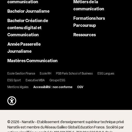
communication
Métiers de la
communication
Bachelor Journalisme
Formations hors
Bachelor Création de
Parcoursup
contenu digital et
Communication
Ressources
Année Passerelle
Journalisme
Mastères Communication
Ecole Gestion Finance
Ecole RH
PSB Paris School of Business
ESG Langues
ESG Sport
Executive MBA
Groupe ESG
Mentions légales
Accessibilité : non conforme
CGV
© 2026 - Narratiiv - Etablissement d'enseignement supérieur technique privé
Narratiiv est membre du Réseau Galileo Global Education France. Société par