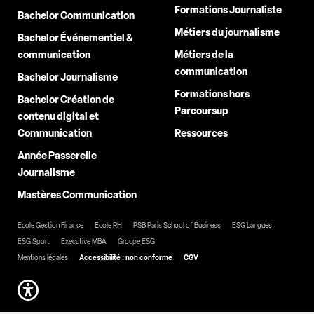
Formations Journaliste
Bachelor Communication
Métiers du journalisme
Bachelor Événementiel &
communication
Métiers de la
communication
Bachelor Journalisme
Formations hors
Bachelor Création de
Parcoursup
contenu digital et
Communication
Ressources
Année Passerelle
Journalisme
Mastères Communication
Ecole Gestion Finance
Ecole RH
PSB Paris School of Business
ESG Langues
ESG Sport
Executive MBA
Groupe ESG
Mentions légales
Accessibilité : non conforme
CGV