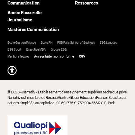
Communication
Ressources
Année Passerelle
Journalisme
Mastères Communication
Ecole Gestion Finance
Ecole RH
PSB Paris School of Business
ESG Langues
ESG Sport
Executive MBA
Groupe ESG
Mentions légales
Accessibilité : non conforme
CGV
© 2026 - Narratiiv - Etablissement d'enseignement supérieur technique privé
Narratiiv est membre du Réseau Galileo Global Education France. Société par
actions simplifiée au capital de 102 691 775 €. 752 994 566 R.C.S. Paris