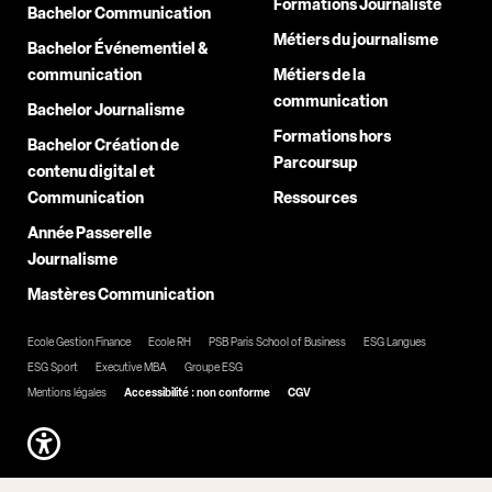
Formations Journaliste
Bachelor Communication
Métiers du journalisme
Bachelor Événementiel &
communication
Métiers de la
communication
Bachelor Journalisme
Formations hors
Bachelor Création de
Parcoursup
contenu digital et
Communication
Ressources
Année Passerelle
Journalisme
Mastères Communication
Ecole Gestion Finance
Ecole RH
PSB Paris School of Business
ESG Langues
ESG Sport
Executive MBA
Groupe ESG
Mentions légales
Accessibilité : non conforme
CGV