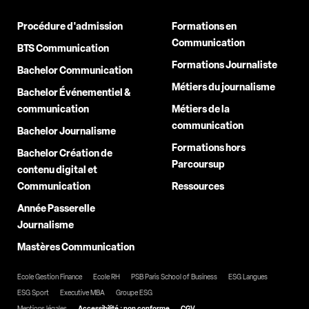
Procédure d'admission
Formations en
Communication
BTS Communication
Formations Journaliste
Bachelor Communication
Métiers du journalisme
Bachelor Événementiel &
communication
Métiers de la
communication
Bachelor Journalisme
Formations hors
Bachelor Création de
Parcoursup
contenu digital et
Communication
Ressources
Année Passerelle
Journalisme
Mastères Communication
Ecole Gestion Finance
Ecole RH
PSB Paris School of Business
ESG Langues
ESG Sport
Executive MBA
Groupe ESG
Mentions légales
Accessibilité : non conforme
CGV