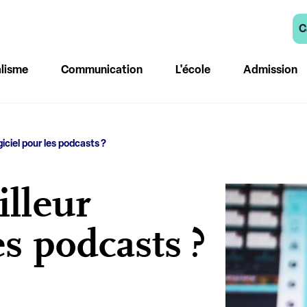
C
lisme
Communication
L'école
Admission
giciel pour les podcasts ?
illeur
es podcasts ?