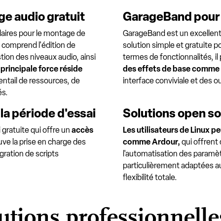
e audio gratuit
GarageBand pour 
ulaires pour le montage de
GarageBand est un excellent 
i comprend l'édition de
solution simple et gratuite 
tion des niveaux audio, ainsi
termes de fonctionnalités, il
 principale force réside
des effets de base comme l
ventail de ressources, de
interface conviviale et des ou
és.
la période d'essai
Solutions open so
gratuite qui offre un
accès
Les utilisateurs de Linux p
ouve la prise en charge des
comme Ardour,
qui offrent
égration de scripts
l'automatisation des paramèt
particulièrement adaptées a
flexibilité totale.
utions professionnelle