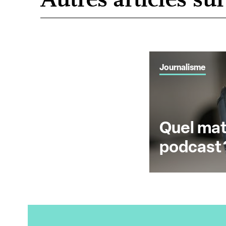
Journalisme
Quel maté
ur les podcasts ?
podcast 