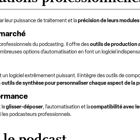
ar leur puissance de traitement et la
précision de leurs module
u marché
professionnels du podcasting. Il offre des
outils de production 
ombreuses options d'automatisation en font un logiciel indispensa
st un logiciel extrêmement puissant. Il intègre des outils de compo
s
outils de synthèse pour personnaliser chaque aspect de la 
formance
 le
glisser-déposer
, l'automatisation et la
compatibilité avec les
i les podcasteurs professionnels.
 le podcast