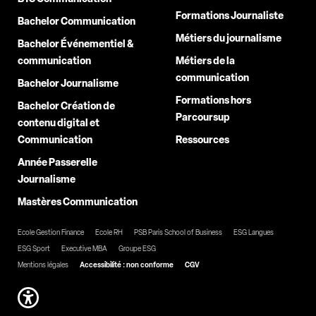
Formations Journaliste
Bachelor Communication
Métiers du journalisme
Bachelor Événementiel &
communication
Métiers de la
communication
Bachelor Journalisme
Formations hors
Bachelor Création de
Parcoursup
contenu digital et
Communication
Ressources
Année Passerelle
Journalisme
Mastères Communication
Ecole Gestion Finance
Ecole RH
PSB Paris School of Business
ESG Langues
ESG Sport
Executive MBA
Groupe ESG
Mentions légales
Accessibilité : non conforme
CGV