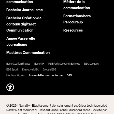
communication
Métiers de la
communication
Bachelor Journalisme
Formations hors
Bachelor Création de
Parcoursup
contenu digital et
Communication
Ressources
Année Passerelle
Journalisme
Mastères Communication
Ecole Gestion Finance
Ecole RH
PSB Paris School of Business
ESG Langues
ESG Sport
Executive MBA
Groupe ESG
Mentions légales
Accessibilité : non conforme
CGV
© 2026 - Narratiiv - Etablissement d'enseignement supérieur technique privé
Narratiiv est membre du Réseau Galileo Global Education France. Société par