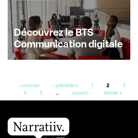
Découvrez le BTS
Communication digitale
Pages
« premier
‹ précédent
1
2
3
4
5
…
suivant ›
dernier »