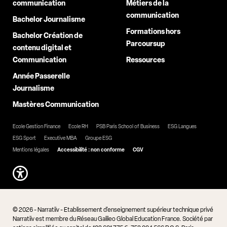
communication
Métiers de la
communication
Bachelor Journalisme
Formations hors
Bachelor Création de
Parcoursup
contenu digital et
Communication
Ressources
Année Passerelle
Journalisme
Mastères Communication
Ecole Gestion Finance
Ecole RH
PSB Paris School of Business
ESG Langues
ESG Sport
Executive MBA
Groupe ESG
Mentions légales
Accessibilité : non conforme
CGV
© 2026 - Narratiiv - Etablissement d'enseignement supérieur technique privé
Narratiiv est membre du Réseau Galileo Global Education France. Société par