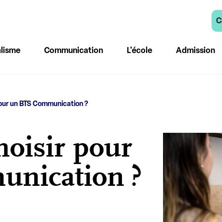
C
lisme
Communication
L'école
Admission
pour un BTS Communication ?
hoisir pour
nication ?