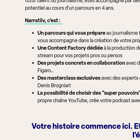
futur talent du journalisme, êtes accompagné par de
potentiel au cours d’un parcours en 4 ans.
Narratiiv, c’est :
Un parcours qui vous prépare
au journalisme 
vous accompagne dans la création de votre pr
Une Content Factory dédiée
à la production d
stream pour vos projets pros ou persos
Des projets concrets en collaboration
avec d
Figaro…
Des masterclass exclusives
avec des experts 
Denis Brogniart
La possibilité de choisir des "super pouvoirs
propre chaîne YouTube, crée votre podcast ave
Votre histoire commence ici. E
l’