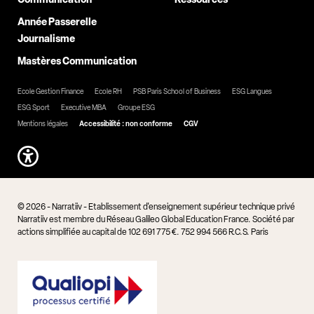
Année Passerelle
Journalisme
Mastères Communication
Ecole Gestion Finance
Ecole RH
PSB Paris School of Business
ESG Langues
ESG Sport
Executive MBA
Groupe ESG
Mentions légales
Accessibilité : non conforme
CGV
© 2026 - Narratiiv - Etablissement d'enseignement supérieur technique privé
Narratiiv est membre du Réseau Galileo Global Education France. Société par
actions simplifiée au capital de 102 691 775 €. 752 994 566 R.C.S. Paris