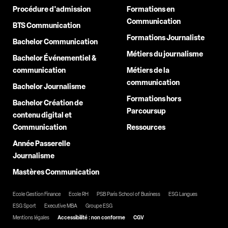
Procédure d'admission
Formations en
Communication
BTS Communication
Formations Journaliste
Bachelor Communication
Métiers du journalisme
Bachelor Événementiel &
communication
Métiers de la
communication
Bachelor Journalisme
Formations hors
Bachelor Création de
Parcoursup
contenu digital et
Communication
Ressources
Année Passerelle
Journalisme
Mastères Communication
Ecole Gestion Finance
Ecole RH
PSB Paris School of Business
ESG Langues
ESG Sport
Executive MBA
Groupe ESG
Mentions légales
Accessibilité : non conforme
CGV